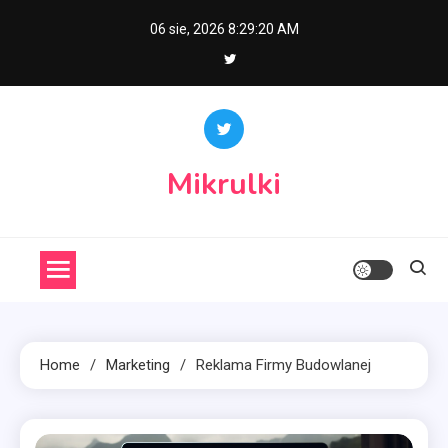
Skip
06 sie, 2026
8:29:21 AM
to
content
Mikrulki
Home
Marketing
Reklama Firmy Budowlanej