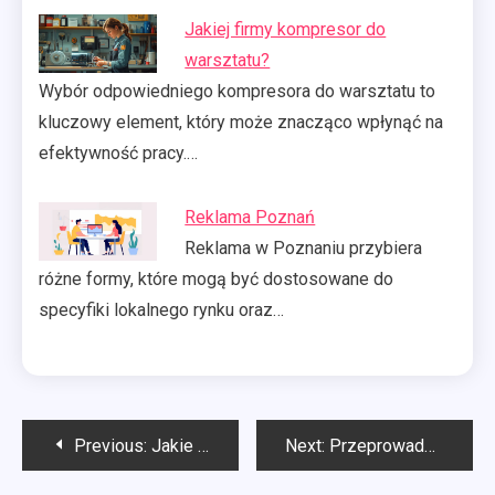
Jakiej firmy kompresor do
warsztatu?
Wybór odpowiedniego kompresora do warsztatu to
kluczowy element, który może znacząco wpłynąć na
efektywność pracy.…
Reklama Poznań
Reklama w Poznaniu przybiera
różne formy, które mogą być dostosowane do
specyfiki lokalnego rynku oraz…
Nawigacja
Previous:
Jakie są najlepsze kompresory?
Next:
Przeprowadzka Gdańsk
wpisu