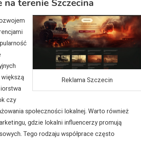
e na terenie Szczecina
 rozwojem
rencjami
pularność
ę
yjnych
z większą
Reklama Szczecin
biorstwa
ok czy
ażowania społeczności lokalnej. Warto również
ketingu, gdzie lokalni influencerzy promują
nesowych. Tego rodzaju współprace często