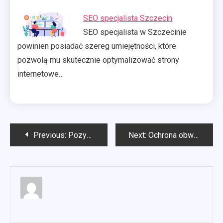
SEO specjalista Szczecin
SEO specjalista w Szczecinie
powinien posiadać szereg umiejętności, które
pozwolą mu skutecznie optymalizować strony
internetowe…
Nawigacja
Previous:
Pozycjonowanie seo Łódź
Next:
Ochrona obwodowa obiektu
wpisu