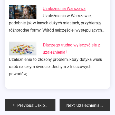
Uzależnienia Warszawa
Uzależnienia w Warszawie,
podobnie jak w innych dużych miastach, przybierają
różnorodne formy. Wśród najczęściej występujących…
Dlaczego trudno wyleczyć się z
uzależnienia?
Uzależnienie to złożony problem, który dotyka wielu
osób na całym świecie. Jednym z kluczowych
powodów,…
Nawigacja
Previous:
Jak pomóc dziecku wyjść z uzależnienia?
Next:
Uzależnienia gdzie szukać pomocy?