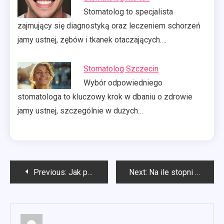
Stomatolog to specjalista
zajmujący się diagnostyką oraz leczeniem schorzeń
jamy ustnej, zębów i tkanek otaczających.…
Stomatolog Szczecin
Wybór odpowiedniego
stomatologa to kluczowy krok w dbaniu o zdrowie
jamy ustnej, szczególnie w dużych…
Nawigacja
Previous:
Jak prać koce polarowe?
Next:
Na ile stopni prać pościel?
wpisu