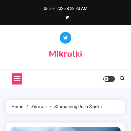
Skip
06 sie, 2026
8:28:34 AM
to
content
Mikrulki
Home
Zdrowie
Stomatolog Ruda Śląska