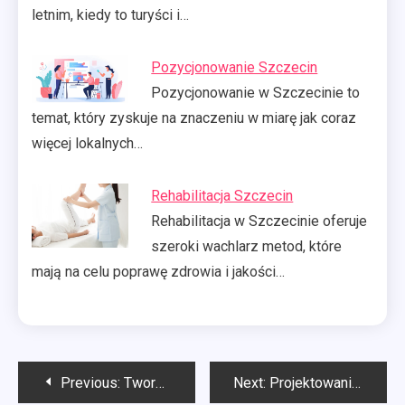
letnim, kiedy to turyści i…
Pozycjonowanie Szczecin
Pozycjonowanie w Szczecinie to
temat, który zyskuje na znaczeniu w miarę jak coraz
więcej lokalnych…
Rehabilitacja Szczecin
Rehabilitacja w Szczecinie oferuje
szeroki wachlarz metod, które
mają na celu poprawę zdrowia i jakości…
Nawigacja
Previous:
Tworzenie stron internetowych Szczecin
Next:
Projektowanie stron internetowych Szczecin