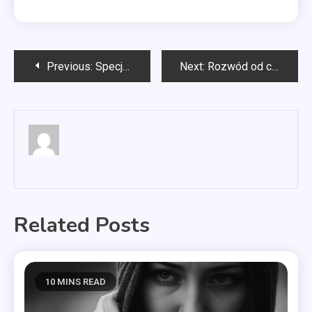
Nawigacja
Previous:
Specjalista Google Ads
Next:
Rozwód od czego zacząć?
wpisu
Related Posts
10 MINS READ