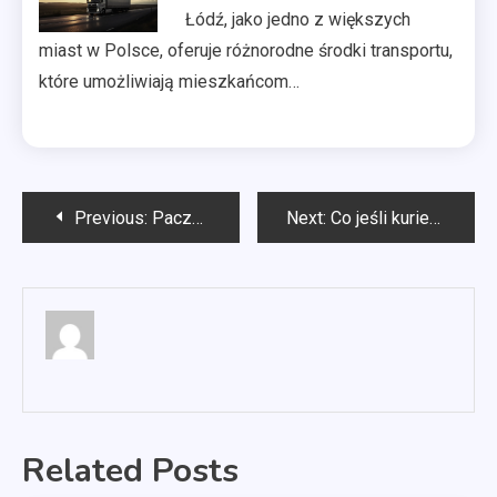
Łódź, jako jedno z większych
miast w Polsce, oferuje różnorodne środki transportu,
które umożliwiają mieszkańcom…
Nawigacja
Previous:
Paczka do Norwegii cena
Next:
Co jeśli kurier nie zastanie nikogo w domu?
wpisu
Related Posts