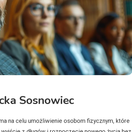
cka Sosnowiec
ma na celu umożliwienie osobom fizycznym, które
ej, wyjście z długów i rozpoczęcie nowego życia bez