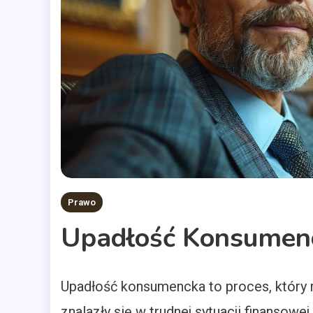
Prawo
Upadłość Konsumen
Upadłość konsumencka to proces, który 
znalazły się w trudnej sytuacji finansow