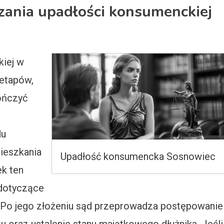
zania upadłości konsumenckiej
kiej w
 etapów,
kończyć
du
ieszkania
Upadłość konsumencka Sosnowiec
ek ten
 dotyczące
li. Po jego złożeniu sąd przeprowadza postępowanie