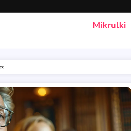
Mikrulki
ec