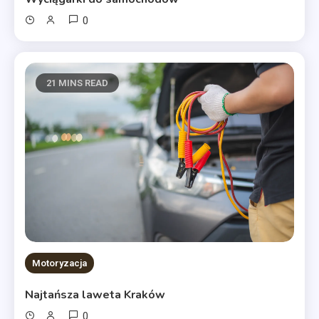
0
21 MINS READ
Motoryzacja
Najtańsza laweta Kraków
0