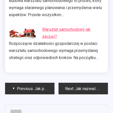
Budowa warsztatu samochodowego to proces, który
wymaga starannego planowania i przemyślenia wielu
aspektów. Przede wszystkim…
Warsztat samochodowy jak
zacząć?
Rozpoczęcie działalności gospodarczej w postaci
warsztatu samochodowego wymaga przemyślanej
strategii oraz odpowiednich kroków. Na początku…
Nawigacja
Previous:
Jak prać koce z wełny czesankowej?
Next:
Jak nazwać warsztat samochodowy?
wpisu