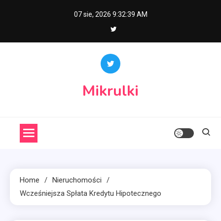
Skip
07 sie, 2026
9:32:40 AM
to
content
Mikrulki
Home
Nieruchomości
Wcześniejsza Spłata Kredytu Hipotecznego