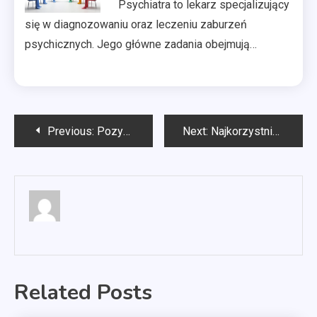
Psychiatra to lekarz specjalizujący
się w diagnozowaniu oraz leczeniu zaburzeń
psychicznych. Jego główne zadania obejmują…
Nawigacja
Previous:
Pozycjonowanie www Szczecin
Next:
Najkorzystniejszy kredyt hipoteczny
wpisu
Related Posts