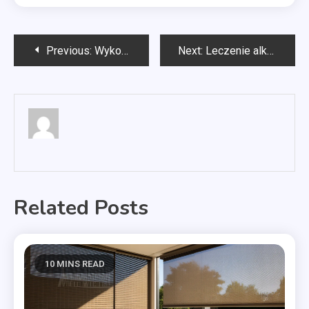
Nawigacja
Previous:
Wykończenia mieszkań Szczecin
Next:
Leczenie alkoholizmu Warszawa
wpisu
Related Posts
10 MINS READ