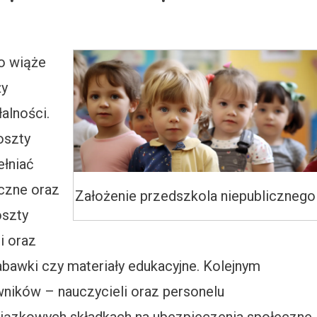
o wiąże
ży
alności.
oszty
ełniać
czne oraz
Założenie przedszkola niepublicznego
oszty
i oraz
abawki czy materiały edukacyjne. Kolejnym
wników – nauczycieli oraz personelu