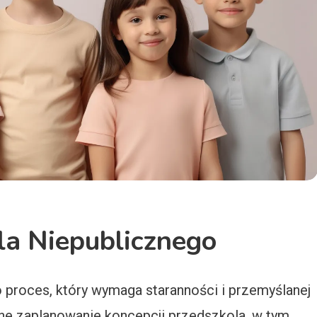
la Niepublicznego
 proces, który wymaga staranności i przemyślanej
dne zaplanowanie koncepcji przedszkola, w tym