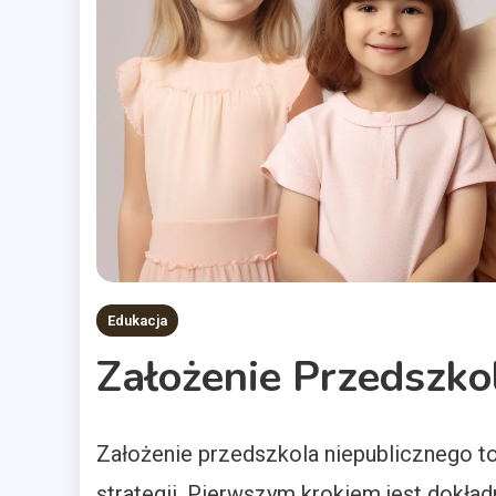
Edukacja
Założenie Przedszko
Założenie przedszkola niepublicznego to
strategii. Pierwszym krokiem jest dokła