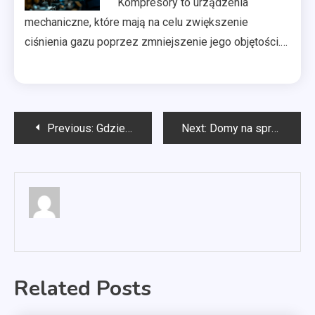
Kompresory to urządzenia
mechaniczne, które mają na celu zwiększenie
ciśnienia gazu poprzez zmniejszenie jego objętości.…
Nawigacja
Previous:
Gdzie wszyć esperal w Poznaniu?
Next:
Domy na sprzedaż Sardynia
wpisu
Related Posts