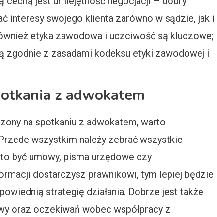
 cechą jest umiejętność negocjacji – dobry
ć interesy swojego klienta zarówno w sądzie, jak i
Również etyka zawodowa i uczciwość są kluczowe;
ją zgodnie z zasadami kodeksu etyki zawodowej i
potkania z adwokatem
zony na spotkaniu z adwokatem, warto
Przede wszystkim należy zebrać wszystkie
to być umowy, pisma urzędowe czy
ormacji dostarczysz prawnikowi, tym lepiej będzie
owiednią strategię działania. Dobrze jest także
rawy oraz oczekiwań wobec współpracy z