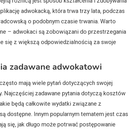
ejną różnicą jest sposób kształcenia i zdobywania
ikację adwokacką, która trwa trzy lata, podczas
 radcowską o podobnym czasie trwania. Warto
zne – adwokaci są zobowiązani do przestrzegania
e się z większą odpowiedzialnością za swoje
ania zadawane adwokatowi
często mają wiele pytań dotyczących swojej
cy. Najczęściej zadawane pytania dotyczą kosztów
 jakie będą całkowite wydatki związane z
i są dostępne. Innym popularnym tematem jest czas
iają się, jak długo może potrwać postępowanie