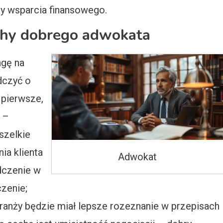
rmy wsparcia finansowego.
echy dobrego adwokata
agę na
dczyć o
 pierwsze,
 –
szelkie
ia klienta
Adwokat
dczenie w
zenie;
branży będzie miał lepsze rozeznanie w przepisach