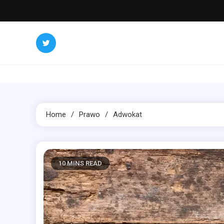
Skip
to
content
Home
Prawo
Adwokat
10 MINS READ