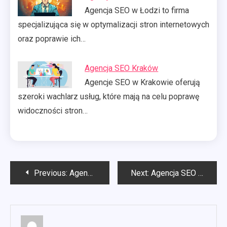
Agencja SEO w Łodzi to firma
specjalizująca się w optymalizacji stron internetowych
oraz poprawie ich…
Agencja SEO Kraków
Agencje SEO w Krakowie oferują
szeroki wachlarz usług, które mają na celu poprawę
widoczności stron…
Nawigacja
Previous:
Agencja SEO Gdańsk
Next:
Agencja SEO Rzeszów
wpisu