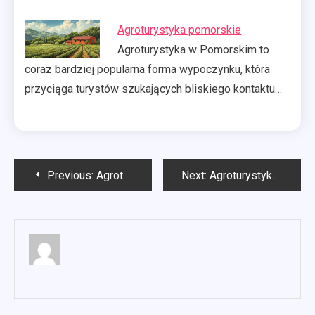
Agroturystyka pomorskie
Agroturystyka w Pomorskim to
coraz bardziej popularna forma wypoczynku, która
przyciąga turystów szukających bliskiego kontaktu…
Nawigacja
Previous:
Agroturystyka jakie warunki trzeba spelnić?
Next:
Agroturystyka co to znaczy?
wpisu