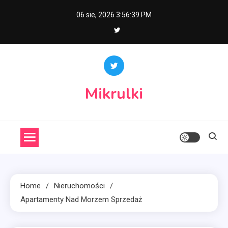
Skip
06 sie, 2026
3:56:39 PM
to
content
Mikrulki
Home
Nieruchomości
Apartamenty Nad Morzem Sprzedaż