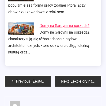
popularniejsza forma pracy zdalnej, która łączy
obowiązki zawodowe z relaksem…
Domy na Sardynii na sprzedaż
Domy na Sardynii na sprzedaż
charakteryzują się różnorodnością stylów
architektonicznych, które odzwierciedlają lokalną
kulturę oraz…
Nawigacja
Previous:
Zestaw narzędzi pneumatycznych
Next:
Lekcje gry na gitarze
wpisu