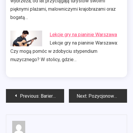
wybrzeża, od lat przyciągają turystów swoimi
pięknymi plażami, malowniczymi krajobrazami oraz
bogatą…
Lekcje gry na pianinie Warszawa
Lekcje gry na pianinie Warszawa:
Czy mogą pomóc w zdobyciu stypendium
muzycznego? W stolicy, gdzie…
Nawigacja
Previous:
Bariera mikrofalowa
Next:
Pozycjonowanie stron Łódź
wpisu