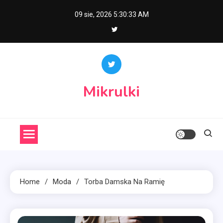
Skip
09 sie, 2026
5:30:33 AM
to
content
Mikrulki
Home
Moda
Torba Damska Na Ramię