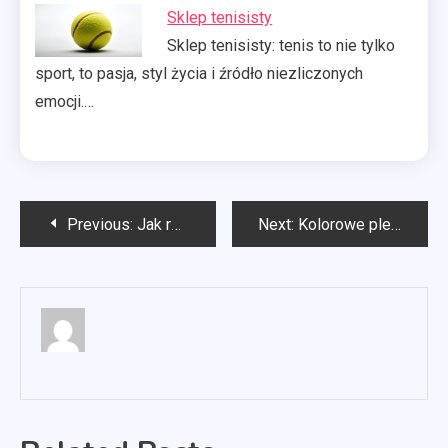
Sklep tenisisty
Sklep tenisisty: tenis to nie tylko
sport, to pasja, styl życia i źródło niezliczonych
emocji.…
Nawigacja
Previous:
Jak reklamować serwis samochodowy?
Next:
Kolorowe plecaki damskie
wpisu