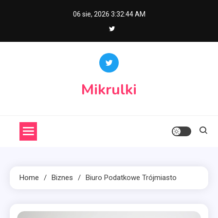
Skip
06 sie, 2026
3:32:45 AM
to
content
Mikrulki
Home
Biznes
Biuro Podatkowe Trójmiasto