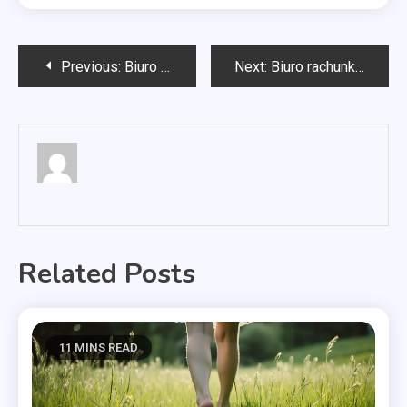
Nawigacja
Previous:
Biuro rachunkowe Ostrowiec Świętokrzyski
Next:
Biuro rachunkowe Mazury
wpisu
Related Posts
11 MINS READ