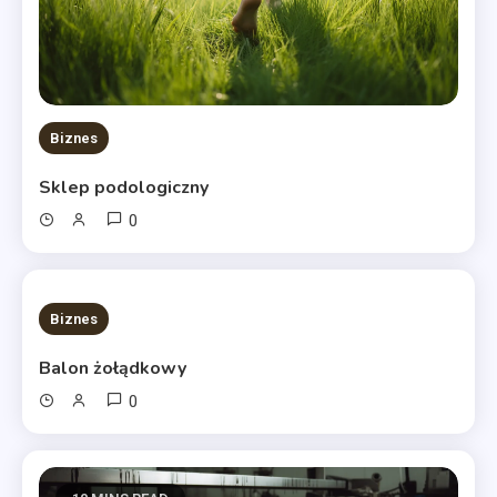
Biznes
Sklep podologiczny
0
10 MINS READ
Biznes
Balon żołądkowy
0