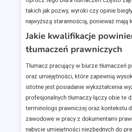
Oprócz tego biura tłumaczeń często za
takich jak pozwy, wyroki czy opinie bieg
najwyższą starannością, ponieważ mają
Jakie kwalifikacje powini
tłumaczeń prawniczych
Tłumacz pracujący w biurze tłumaczeń pr
oraz umiejętności, które zapewnią wyso
istotne jest posiadanie wykształcenia wyż
profesjonalnych tłumaczy łączy obie te 
terminologii prawniczej oraz kontekst
zawodowe w pracy z dokumentami prawny
nabycie umiejętności niezbędnych do pr