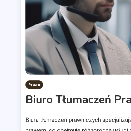
Prawo
Biuro Tłumaczeń Pr
Biura tłumaczeń prawniczych specjalizu
prawem, co obejmuje różnorodne usługi 