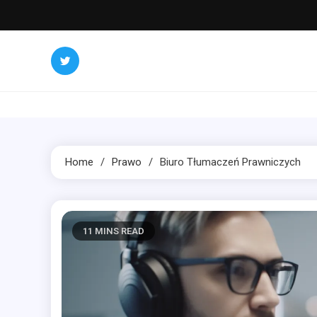
Skip
to
content
Home
Prawo
Biuro Tłumaczeń Prawniczych
11 MINS READ