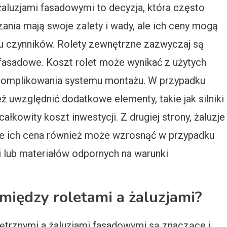
aluzjami fasadowymi to decyzja, która często
ania mają swoje zalety i wady, ale ich ceny mogą
lu czynników. Rolety zewnętrzne zazwyczaj są
 fasadowe. Koszt rolet może wynikać z użytych
 skomplikowania systemu montażu. W przypadku
 uwzględnić dodatkowe elementy, takie jak silniki
łkowity koszt inwestycji. Z drugiej strony, żaluzje
le ich cena również może wzrosnąć w przypadku
lub materiałów odpornych na warunki
 między roletami a żaluzjami?
trznymi a żaluzjami fasadowymi są znaczące i