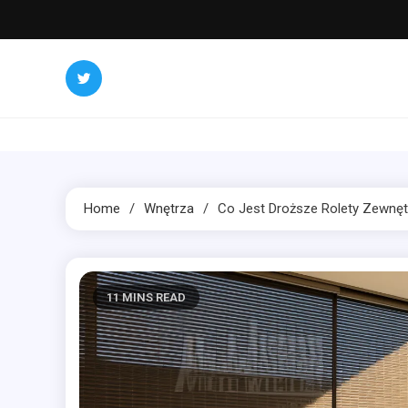
Skip
to
content
Home
Wnętrza
Co Jest Droższe Rolety Zewnę
11 MINS READ