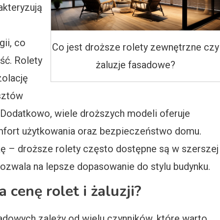
akteryzują
ii, co
Co jest droższe rolety zewnętrzne czy
ść. Rolety
żaluzje fasadowe?
olację
sztów
 Dodatkowo, wiele droższych modeli oferuje
omfort użytkowania oraz bezpieczeństwo domu.
ę – droższe rolety często dostępne są w szerszej
pozwala na lepsze dopasowanie do stylu budynku.
 cenę rolet i żaluzji?
sadowych zależy od wielu czynników, które warto