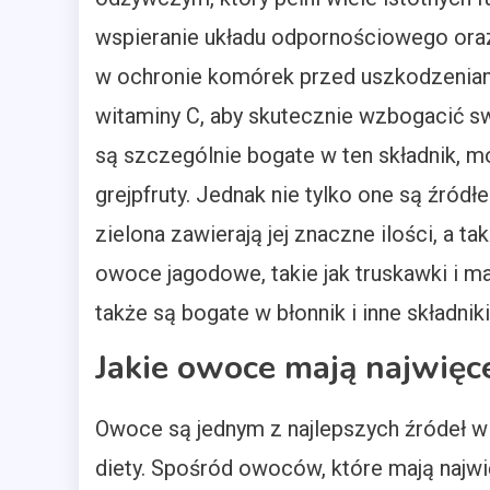
wspieranie układu odpornościowego oraz 
w ochronie komórek przed uszkodzeniami
witaminy C, aby skutecznie wzbogacić s
są szczególnie bogate w ten składnik, m
grejpfruty. Jednak nie tylko one są źród
zielona zawierają jej znaczne ilości, a t
owoce jagodowe, takie jak truskawki i mal
także są bogate w błonnik i inne składni
Jakie owoce mają najwięc
Owoce są jednym z najlepszych źródeł wit
diety. Spośród owoców, które mają najwię