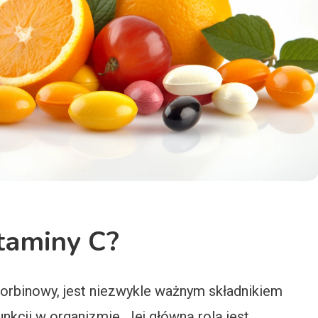
taminy C?
orbinowy, jest niezwykle ważnym składnikiem
nkcji w organizmie. Jej główną rolą jest