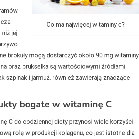
gramów
rcza
Co ma najwięcej witaminy c?
niż jej
arzywo
ane brokuły mogą dostarczyć około 90 mg witaminy
na oraz brukselka są wartościowymi źródłami
jak szpinak i jarmuż, również zawierają znaczące
ukty bogate w witaminę C
ę C do codziennej diety przynosi wiele korzyści
wą rolę w produkcji kolagenu, co jest istotne dla