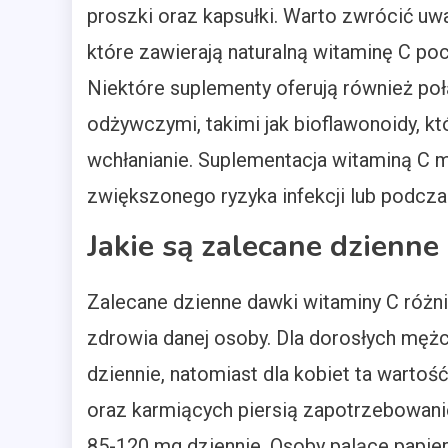
proszki oraz kapsułki. Warto zwrócić uwa
które zawierają naturalną witaminę C p
Niektóre suplementy oferują również poł
odżywczymi, takimi jak bioflawonoidy, kt
wchłanianie. Suplementacja witaminą C 
zwiększonego ryzyka infekcji lub podcza
Jakie są zalecane dzienne
Zalecane dzienne dawki witaminy C różnią
zdrowia danej osoby. Dla dorosłych męż
dziennie, natomiast dla kobiet ta warto
oraz karmiących piersią zapotrzebowani
85-120 mg dziennie. Osoby palące papie