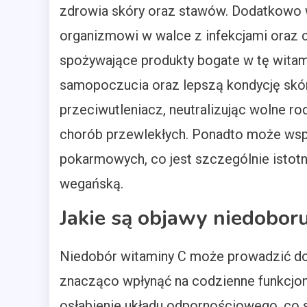
zdrowia skóry oraz stawów. Dodatkowo 
organizmowi w walce z infekcjami oraz 
spożywające produkty bogate w tę wita
samopoczucia oraz lepszą kondycję skóry
przeciwutleniacz, neutralizując wolne rod
chorób przewlekłych. Ponadto może wspo
pokarmowych, co jest szczególnie istotn
wegańską.
Jakie są objawy niedobor
Niedobór witaminy C może prowadzić do
znacząco wpłynąć na codzienne funkcjo
osłabienie układu odpornościowego, co sp