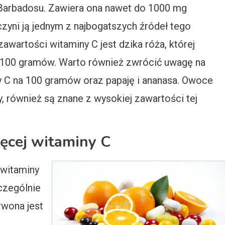
z Barbadosu. Zawiera ona nawet do 1000 mg
yni ją jednym z najbogatszych źródeł tego
wartości witaminy C jest dzika róża, której
100 gramów. Warto również zwrócić uwagę na
y C na 100 gramów oraz papaję i ananasa. Owoce
y, również są znane z wysokiej zawartości tej
ęcej witaminy C
 witaminy
czególnie
rwona jest