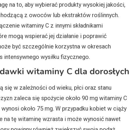
gę na to, aby wybierać produkty wysokiej jakości,
ochodzącą z owoców lub ekstraktów roślinnych.
ączenie witaminy C z innymi składnikami
óre mogą wspierać jej działanie i poprawić
może być szczególnie korzystna w okresach
s intensywnego wysiłku fizycznego.
 dawki witaminy C dla dorosłych
 się w zależności od wieku, płci oraz stanu
czyzn zaleca się spożycie około 90 mg witaminy C
ść wynosi około 75 mg. W przypadku kobiet w ciąży
e na tę witaminę wzrasta i może wynosić nawet
rosy powinny również zwiększyć swoją podaż