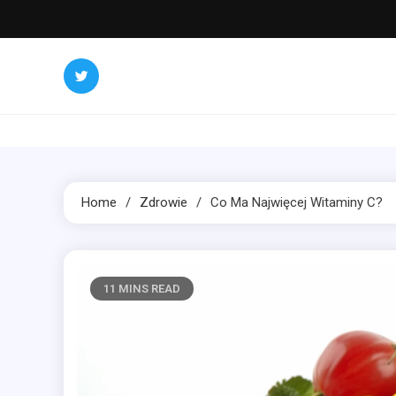
Skip
to
content
Home
Zdrowie
Co Ma Najwięcej Witaminy C?
11 MINS READ