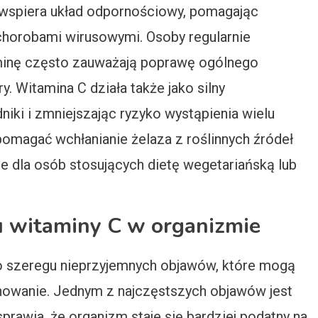
wspiera układ odpornościowy, pomagając
chorobami wirusowymi. Osoby regularnie
minę często zauważają poprawę ogólnego
. Witamina C działa także jako silny
niki i zmniejszając ryzyko wystąpienia wielu
magać wchłanianie żelaza z roślinnych źródeł
e dla osób stosujących dietę wegetariańską lub
u witaminy C w organizmie
 szeregu nieprzyjemnych objawów, które mogą
nowanie. Jednym z najczęstszych objawów jest
rawia, że organizm staje się bardziej podatny na