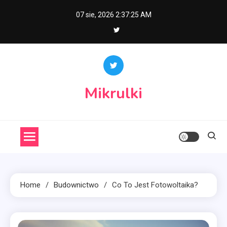
Skip
07 sie, 2026
2:37:26 AM
to
content
Mikrulki
Home
Budownictwo
Co To Jest Fotowoltaika?