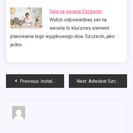
Sala na wesele Szczecin
Wybór odpowiedniej sali na
wesele to kluczowy element
planowania tego wyjątkowego dnia. Szczecin, jako
jedno…
Nawigacja
Previous:
Instalacja klimatyzacji Olsztyn
Next:
Adwokat Szczecin
wpisu