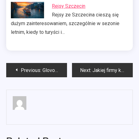
Rejsy Szczecin
Rejsy ze Szczecina cieszą się
dużym zainteresowaniem, szczególnie w sezonie
letnim, kiedy to turyści i…
Nawigacja
Previous:
Glovo praca
Next:
Jakiej firmy kompresor do warsztatu?
wpisu