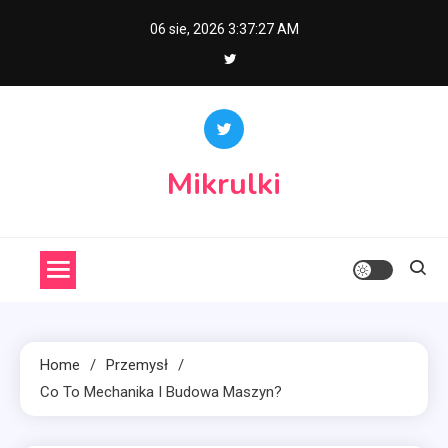
Skip
06 sie, 2026
3:37:28 AM
to
content
Mikrulki
Home
Przemysł
Co To Mechanika I Budowa Maszyn?