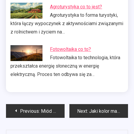
Agroturystyka co to jest?
Agroturystyka to forma turystyki,
która łączy wypoczynek z aktywnościami związanymi
z rolnictwem i życiem na…
Fotowoltaika co to?
Fotowoltaika to technologia, która
przekształca energię słoneczną w energię
elektryczną. Proces ten odbywa się za…
Nawigacja
Previous:
Miód gryczany z czego
Next:
Jaki kolor ma miód rzepakowy?
wpisu