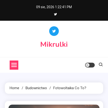
Skip
09 sie, 2026
1:22:42 PM
to
content
Mikrulki
Home
Budownictwo
Fotowoltaika Co To?