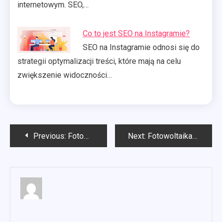
internetowym. SEO,…
Co to jest SEO na Instagramie?
SEO na Instagramie odnosi się do
strategii optymalizacji treści, które mają na celu
zwiększenie widoczności…
Nawigacja
Previous:
Fotowoltaika świętokrzyskie
Next:
Fotowoltaika co to jest?
wpisu