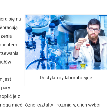
era się na
łpracują
dzenia
ponentem
grzewania
riałów
Destylatory laboratoryjne
m jest
 pary
oplić je z
ogą mieć różne kształty i rozmiary, a ich wybór