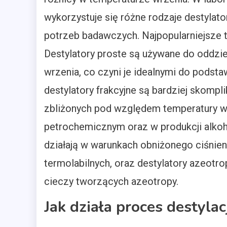
wykorzystuje się różne rodzaje destyla
potrzeb badawczych. Najpopularniejsze ty
Destylatory proste są używane do oddzie
wrzenia, co czyni je idealnymi do pods
destylatory frakcyjne są bardziej skompl
zbliżonych pod względem temperatury wr
petrochemicznym oraz w produkcji alkohol
działają w warunkach obniżonego ciśnieni
termolabilnych, oraz destylatory azeotr
cieczy tworzących azeotropy.
Jak działa proces destyla