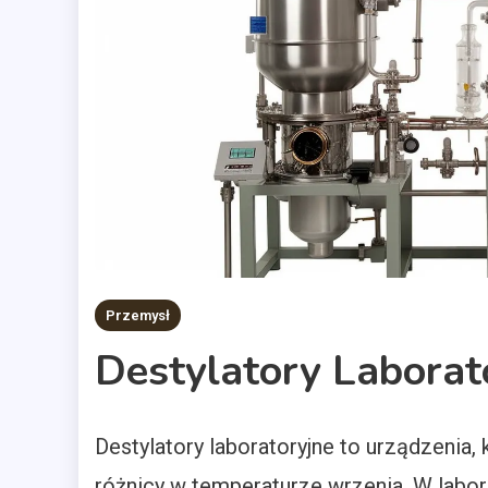
Przemysł
Destylatory Laborat
Destylatory laboratoryjne to urządzenia,
różnicy w temperaturze wrzenia. W labor