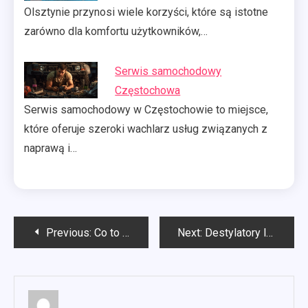
Olsztynie przynosi wiele korzyści, które są istotne
zarówno dla komfortu użytkowników,…
Serwis samochodowy
Częstochowa
Serwis samochodowy w Częstochowie to miejsce,
które oferuje szeroki wachlarz usług związanych z
naprawą i…
Nawigacja
Previous:
Co to jest przemysł 4.0?
Next:
Destylatory laboratoryjne
wpisu