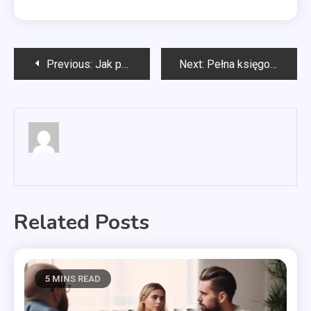
Nawigacja
Previous:
Jak prać koce w pralce?
Next:
Pełna księgowość Łódź
wpisu
Related Posts
5 MINS READ