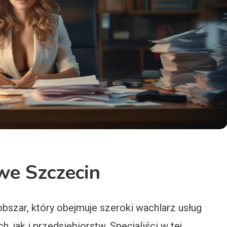
e Szczecin
szar, który obejmuje szeroki wachlarz usług
 jak i przedsiębiorstw. Specjaliści w tej