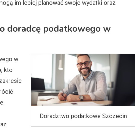
omogą im lepiej planować swoje wydatki oraz
go doradcę podatkowego w
wego w
, kto
zakresie
rócić
je
Doradztwo podatkowe Szczecin
raz