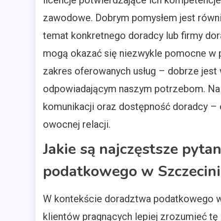
licencje potwierdzające ich kompetencje
zawodowe. Dobrym pomysłem jest również
temat konkretnego doradcy lub firmy do
mogą okazać się niezwykle pomocne w p
zakres oferowanych usług – dobrze jest 
odpowiadającym naszym potrzebom. Nal
komunikacji oraz dostępność doradcy – 
owocnej relacji.
Jakie są najczęstsze pyta
podatkowego w Szczecini
W kontekście doradztwa podatkowego w S
klientów pragnących lepiej zrozumieć tę