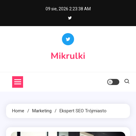
Skip
09 sie, 2026
2:23:39 AM
to
content
Mikrulki
Home
Marketing
Ekspert SEO Trójmiasto