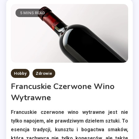
5 MINS READ
Hobby
Zdrowie
Francuskie Czerwone Wino
Wytrawne
Francuskie czerwone wino wytrawne jest nie
tylko napojem, ale prawdziwym dziełem sztuki. To
esencja tradycji, kunsztu i bogactwa smaków,
która zachwyca nie tylko koneserów, ale także