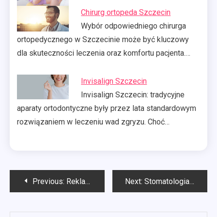
Chirurg ortopeda Szczecin
Wybór odpowiedniego chirurga
ortopedycznego w Szczecinie może być kluczowy
dla skuteczności leczenia oraz komfortu pacjenta.…
Invisalign Szczecin
Invisalign Szczecin: tradycyjne
aparaty ortodontyczne były przez lata standardowym
rozwiązaniem w leczeniu wad zgryzu. Choć…
Nawigacja
Previous:
Reklama Łódź
Next:
Stomatologia Gdańsk
wpisu