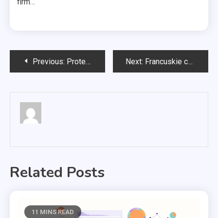
firm…
Nawigacja
Previous:
Protetyka estetyczna Warszawa
Next:
Francuskie czerwone wino wytrawne
wpisu
Related Posts
11 MINS READ