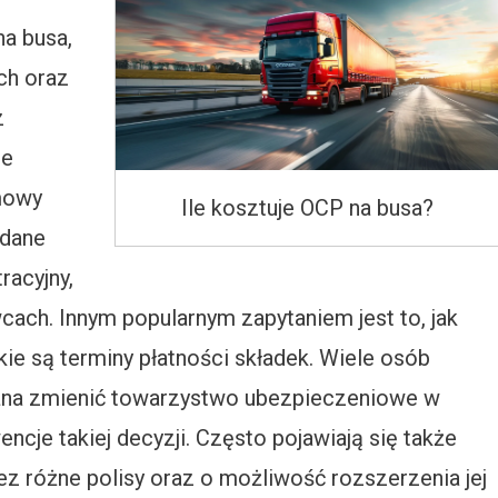
a busa,
ch oraz
z
ie
mowy
Ile kosztuje OCP na busa?
 dane
racyjny,
cach. Innym popularnym zapytaniem jest to, jak
ie są terminy płatności składek. Wiele osób
ożna zmienić towarzystwo ubezpieczeniowe w
ncje takiej decyzji. Często pojawiają się także
ez różne polisy oraz o możliwość rozszerzenia jej