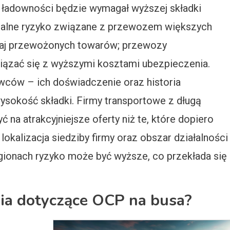
j ładowności będzie wymagał wyższej składki
jalne ryzyko związane z przewozem większych
dzaj przewożonych towarów; przewozy
ązać się z wyższymi kosztami ubezpieczenia.
wców – ich doświadczenie oraz historia
okość składki. Firmy transportowe z długą
na atrakcyjniejsze oferty niż te, które dopiero
okalizacja siedziby firmy oraz obszar działalności
gionach ryzyko może być wyższe, co przekłada się
nia dotyczące OCP na busa?