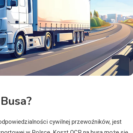
 Busa?
dpowiedzialności cywilnej przewoźników, jest
sportowej w Polsce. Koszt OCP na busa może się