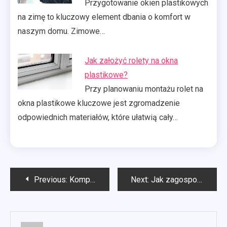
Przygotowanie okien plastikowych
na zimę to kluczowy element dbania o komfort w
naszym domu. Zimowe…
Jak założyć rolety na okna
plastikowe?
Przy planowaniu montażu rolet na
okna plastikowe kluczowe jest zgromadzenie
odpowiednich materiałów, które ułatwią cały…
Nawigacja
Previous:
Kompleksowe wykonanie ogrodu Szczecin
Next:
Jak zagospodarować ogród ze spadkiem?
wpisu