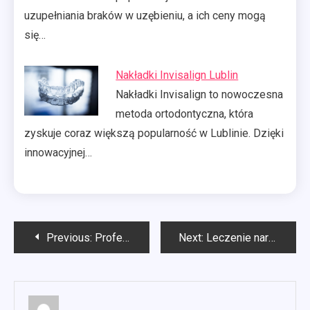
uzupełniania braków w uzębieniu, a ich ceny mogą
się…
Nakładki Invisalign Lublin
Nakładki Invisalign to nowoczesna
metoda ortodontyczna, która
zyskuje coraz większą popularność w Lublinie. Dzięki
innowacyjnej…
Nawigacja
Previous:
Profesjonalne narzędzia pneumatyczne
Next:
Leczenie narkomanii Warszawa
wpisu