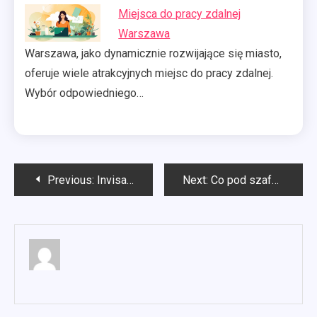
Miejsca do pracy zdalnej
Warszawa
Warszawa, jako dynamicznie rozwijające się miasto,
oferuje wiele atrakcyjnych miejsc do pracy zdalnej.
Wybór odpowiedniego…
Nawigacja
Previous:
Invisalign Lublin cena
Next:
Co pod szafki kuchenne?
wpisu