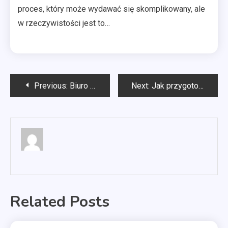
proces, który może wydawać się skomplikowany, ale
w rzeczywistości jest to…
Nawigacja
Previous:
Biuro konstrukcyjne budowa maszyn
Next:
Jak przygotować okna plastikowe na zimę?
wpisu
Related Posts