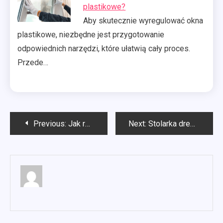
plastikowe?
Aby skutecznie wyregulować okna
plastikowe, niezbędne jest przygotowanie
odpowiednich narzędzi, które ułatwią cały proces.
Przede…
Nawigacja
Previous:
Jak regulować okna plastikowe na zimę?
Next:
Stolarka drewniana Szczecin
wpisu