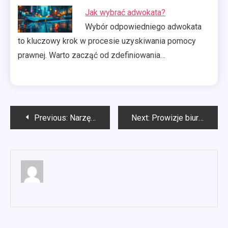
Jak wybrać adwokata?
Wybór odpowiedniego adwokata
to kluczowy krok w procesie uzyskiwania pomocy
prawnej. Warto zacząć od zdefiniowania…
Nawigacja
Previous:
Narzędzia pneumatyczne sklep
Next:
Prowizje biur nieruchomości
wpisu