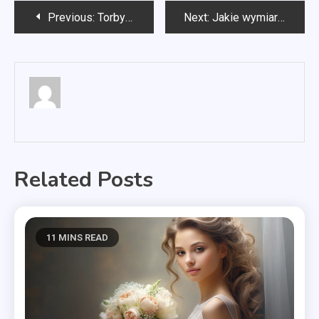
Nawigacja
Previous:
Torby na codzień
Next:
Jakie wymiary torby podręcznej do samolotu?
wpisu
Related Posts
11 MINS READ