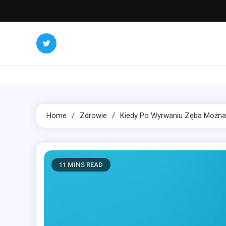
Skip
to
content
Home
Zdrowie
Kiedy Po Wyrwaniu Zęba Można
11 MINS READ