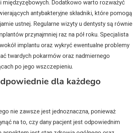
eni międzyzębowych. Dodatkowo warto rozważyć
wierających antybakteryjne składniki, które pomogą
jamie ustnej. Regularne wizyty u dentysty są równie
mplantów przynajmniej raz na pół roku. Specjalista
 wokół implantu oraz wykryć ewentualne problemy
kać twardych pokarmów oraz nadmiernego
ącach po jego wszczepieniu.
odpowiednie dla każdego
ego nie zawsze jest jednoznaczna, ponieważ
ynąć na to, czy dany pacjent jest odpowiednim
 aspektem jest stan zdrowia ogólnego oraz