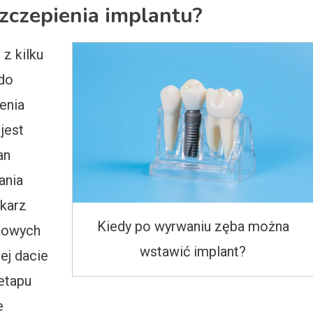
szczepienia implantu?
z kilku
do
enia
jest
an
ania
karz
Kiedy po wyrwaniu zęba można
kowych
wstawić implant?
ej dacie
etapu
e