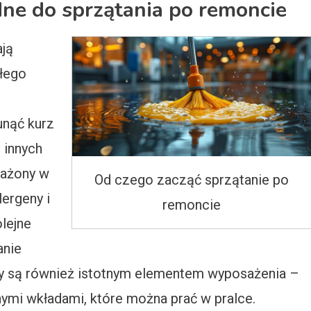
dne do sprzątania po remoncie
ją
łego
unąć kurz
 innych
sażony w
Od czego zacząć sprzątanie po
lergeny i
remoncie
olejne
anie
 są również istotnym elementem wyposażenia –
ymi wkładami, które można prać w pralce.