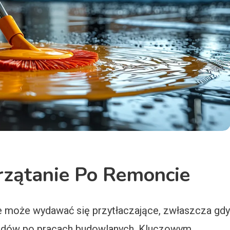
rzątanie Po Remoncie
re może wydawać się przytłaczające, zwłaszcza gdy
ladów po pracach budowlanych. Kluczowym