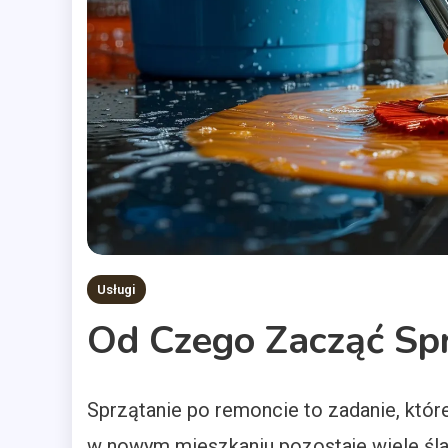
Usługi
Od Czego Zacząć Sp
Sprzątanie po remoncie to zadanie, któ
w nowym mieszkaniu pozostaje wiele ś