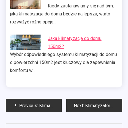
Kiedy zastanawiamy się nad tym,
jaka klimatyzacja do domu będzie najlepsza, warto
rozważyć różne opcje…
Jaka klimatyzacja do domu
150m2?
Wybór odpowiedniego systemu klimatyzacji do domu
o powierzchni 150m2 jest kluczowy dla zapewnienia
komfortu w…
Nawigacja
Previous:
Klimatyzacja Olsztyn
Next:
Klimatyzatory Olsztyn
wpisu