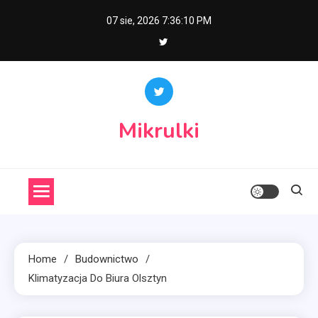
Skip
07 sie, 2026
7:36:11 PM
to
content
Mikrulki
Home
Budownictwo
Klimatyzacja Do Biura Olsztyn