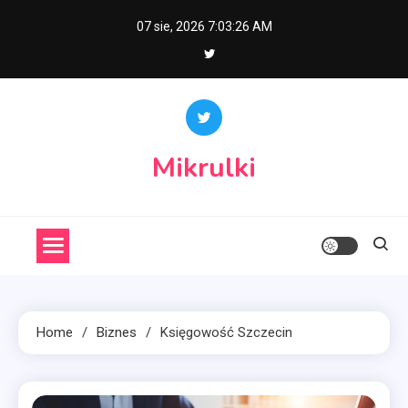
Skip
07 sie, 2026
7:03:26 AM
to
content
Mikrulki
Home
Biznes
Księgowość Szczecin