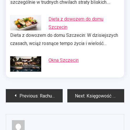
szczególnie w trudnych chwilach straty bliskich.…
Dieta z dowozem do domu
Szczecin
Dieta z dowozem do domu Szczecin: W dzisiejszych
czasach, wciąż rosnące tempo życia i wielość…
Okna Szczecin
Nawigacja
Previous:
Rachunkowość Gdynia
Next:
Księgowość Biała Podlaska
wpisu