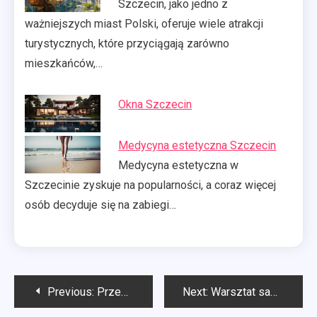
Szczecin, jako jedno z
ważniejszych miast Polski, oferuje wiele atrakcji
turystycznych, które przyciągają zarówno
mieszkańców,…
Okna Szczecin
Medycyna estetyczna Szczecin
Medycyna estetyczna w
Szczecinie zyskuje na popularności, a coraz więcej
osób decyduje się na zabiegi…
Nawigacja
Previous:
Przewóz rzeczy Wrocław
Next:
Warsztat samochodowy ile luxów?