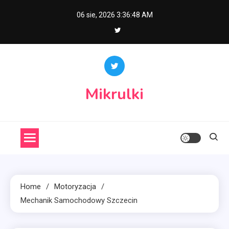
Skip
06 sie, 2026
3:36:48 AM
to
content
Mikrulki
Home
Motoryzacja
Mechanik Samochodowy Szczecin